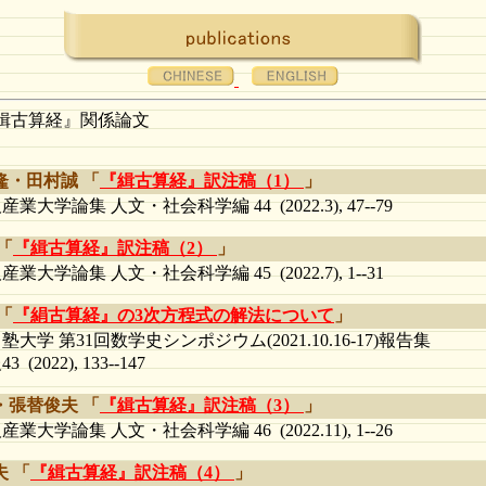
緝古算経』関係論文
隆・田村誠 「
『緝古算経』訳注稿（1）
」
産業大学論集 人文・社会科学編 44 (2022.3), 47--79
「
『緝古算経』訳注稿（2）
」
産業大学論集 人文・社会科学編 45 (2022.7), 1--31
「
『絹古算経』の3次方程式の解法について
」
塾大学 第31回数学史シンポジウム(2021.10.16-17)報告集
3 (2022), 133--147
・張替俊夫 「
『緝古算経』訳注稿（3）
」
産業大学論集 人文・社会科学編 46 (2022.11), 1--26
 「
『緝古算経』訳注稿（4）
」